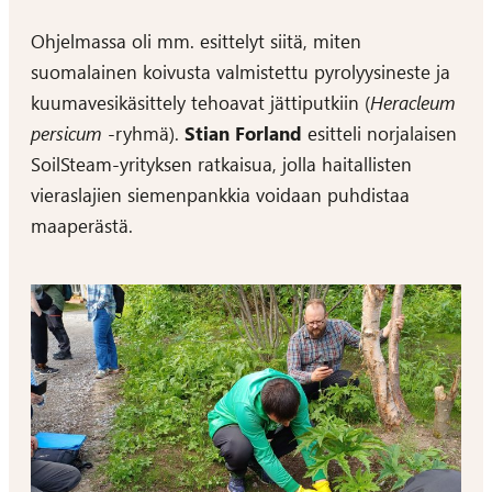
Ohjelmassa oli mm. esittelyt siitä, miten
suomalainen koivusta valmistettu pyrolyysineste ja
kuumavesikäsittely tehoavat jättiputkiin (
Heracleum
persicum
-ryhmä).
Stian Forland
esitteli norjalaisen
SoilSteam-yrityksen ratkaisua, jolla haitallisten
vieraslajien siemenpankkia voidaan puhdistaa
maaperästä.