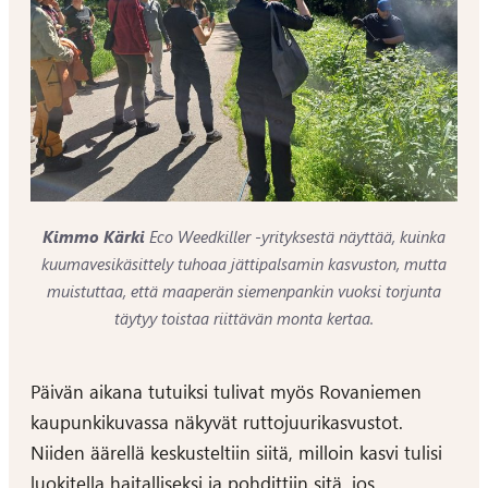
Kimmo Kärki
Eco Weedkiller -yrityksestä näyttää, kuinka
kuumavesikäsittely tuhoaa jättipalsamin kasvuston, mutta
muistuttaa, että maaperän siemenpankin vuoksi torjunta
täytyy toistaa riittävän monta kertaa.
Päivän aikana tutuiksi tulivat myös Rovaniemen
kaupunkikuvassa näkyvät ruttojuurikasvustot.
Niiden äärellä keskusteltiin siitä, milloin kasvi tulisi
luokitella haitalliseksi ja pohdittiin sitä, jos