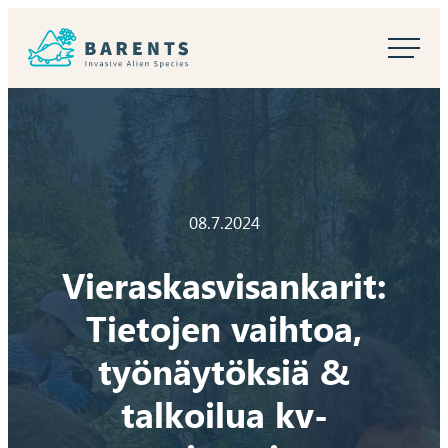
Siirry
Barents Invasive Alien Species
suoraan
Haitalliset
sisältöön
vieraslajit
Barentsin
alueella
08.7.2024
Vieraskasvisankarit:
Tietojen vaihtoa,
työnäytöksiä &
talkoilua kv-