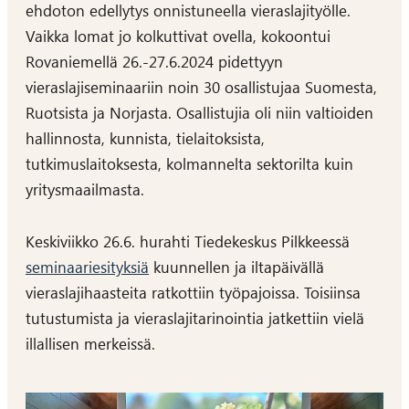
ehdoton edellytys onnistuneella vieraslajityölle.
Vaikka lomat jo kolkuttivat ovella, kokoontui
Rovaniemellä 26.-27.6.2024 pidettyyn
vieraslajiseminaariin noin 30 osallistujaa Suomesta,
Ruotsista ja Norjasta. Osallistujia oli niin valtioiden
hallinnosta, kunnista, tielaitoksista,
tutkimuslaitoksesta, kolmannelta sektorilta kuin
yritysmaailmasta.
Keskiviikko 26.6. hurahti Tiedekeskus Pilkkeessä
seminaariesityksiä
kuunnellen ja iltapäivällä
vieraslajihaasteita ratkottiin työpajoissa. Toisiinsa
tutustumista ja vieraslajitarinointia jatkettiin vielä
illallisen merkeissä.