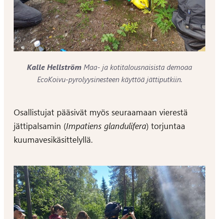
Kalle Hellström
Maa- ja kotitalousnaisista demoaa
EcoKoivu-pyrolyysinesteen käyttöä jättiputkiin.
Osallistujat pääsivät myös seuraamaan vierestä
jättipalsamin (
Impatiens glandulifera
) torjuntaa
kuumavesikäsittelyllä.