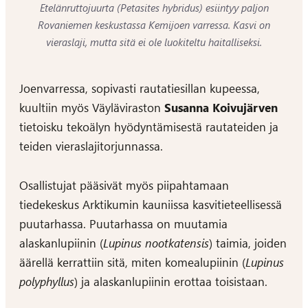
Etelänruttojuurta (Petasites hybridus) esiintyy paljon
Rovaniemen keskustassa Kemijoen varressa. Kasvi on
vieraslaji, mutta sitä ei ole luokiteltu haitalliseksi.
Joenvarressa, sopivasti rautatiesillan kupeessa,
kuultiin myös Väyläviraston
Susanna Koivujärven
tietoisku tekoälyn hyödyntämisestä rautateiden ja
teiden vieraslajitorjunnassa.
Osallistujat pääsivät myös piipahtamaan
tiedekeskus Arktikumin kauniissa kasvitieteellisessä
puutarhassa. Puutarhassa on muutamia
alaskanlupiinin (
Lupinus nootkatensis
) taimia, joiden
äärellä kerrattiin sitä, miten komealupiinin (
Lupinus
polyphyllus
) ja alaskanlupiinin erottaa toisistaan.