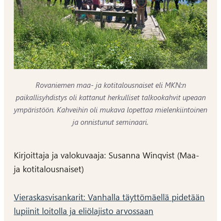
Rovaniemen maa- ja kotitalousnaiset eli MKN:n
paikallisyhdistys oli kattanut herkulliset talkookahvit upeaan
ympäristöön. Kahveihin oli mukava lopettaa mielenkiintoinen
ja onnistunut seminaari.
Kirjoittaja ja valokuvaaja: Susanna Winqvist (Maa-
ja kotitalousnaiset)
Artikkelien
Vieraskasvisankarit: Vanhalla täyttömäellä pidetään
selaus
lupiinit loitolla ja eliölajisto arvossaan